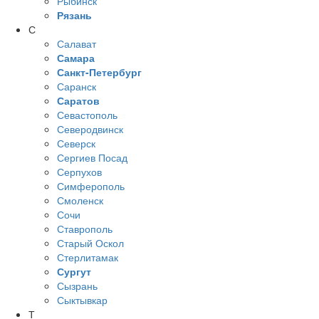
Рыбинск
Рязань
С
Салават
Самара
Санкт-Петербург
Саранск
Саратов
Севастополь
Северодвинск
Северск
Сергиев Посад
Серпухов
Симферополь
Смоленск
Сочи
Ставрополь
Старый Оскол
Стерлитамак
Сургут
Сызрань
Сыктывкар
Т