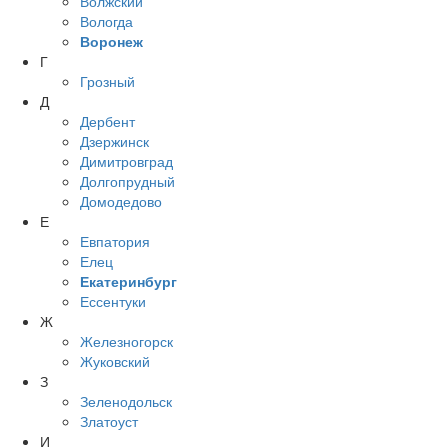
Волжский
Вологда
Воронеж
Г
Грозный
Д
Дербент
Дзержинск
Димитровград
Долгопрудный
Домодедово
Е
Евпатория
Елец
Екатеринбург
Ессентуки
Ж
Железногорск
Жуковский
З
Зеленодольск
Златоуст
И