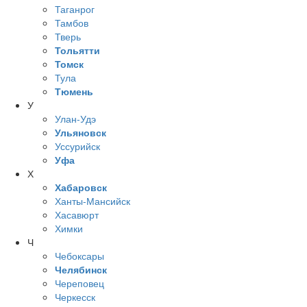
Таганрог
Тамбов
Тверь
Тольятти
Томск
Тула
Тюмень
У
Улан-Удэ
Ульяновск
Уссурийск
Уфа
Х
Хабаровск
Ханты-Мансийск
Хасавюрт
Химки
Ч
Чебоксары
Челябинск
Череповец
Черкесск