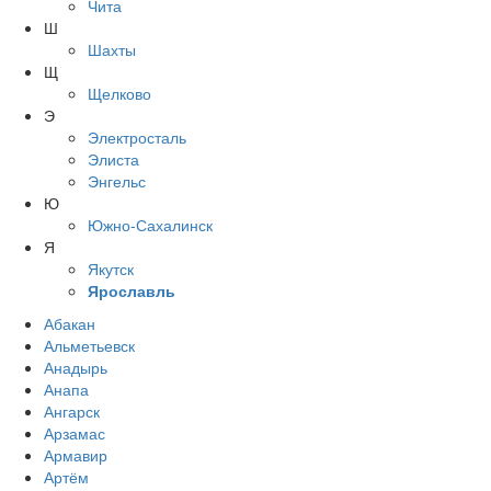
Чита
Ш
Шахты
Щ
Щелково
Э
Электросталь
Элиста
Энгельс
Ю
Южно-Сахалинск
Я
Якутск
Ярославль
Абакан
Альметьевск
Анадырь
Анапа
Ангарск
Арзамас
Армавир
Артём