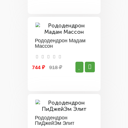
Рододендрон Мадам
Массон
744 ₽
918 ₽
Рододендрон
ПиДжейЭм Элит