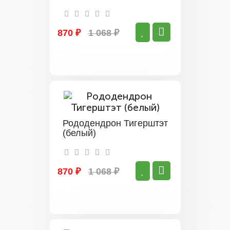
870 ₽
1 068 ₽
Рододендрон Тигерштэт
(белый)
870 ₽
1 068 ₽